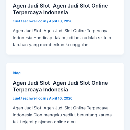
Agen Judi Slot ️ Agen Judi Slot Online
Terpercaya Indonesia
cuet.teachwell.co.in
/
April 10, 2026
Agen Judi Slot ️ Agen Judi Slot Online Terpercaya
Indonesia Handicap dalam judi bola adalah sistem
taruhan yang memberikan keunggulan
Blog
Agen Judi Slot ️ Agen Judi Slot Online
Terpercaya Indonesia
cuet.teachwell.co.in
/
April 10, 2026
Agen Judi Slot ️ Agen Judi Slot Online Terpercaya
Indonesia Dion mengaku sedikit beruntung karena
tak terjerat pinjaman online atau