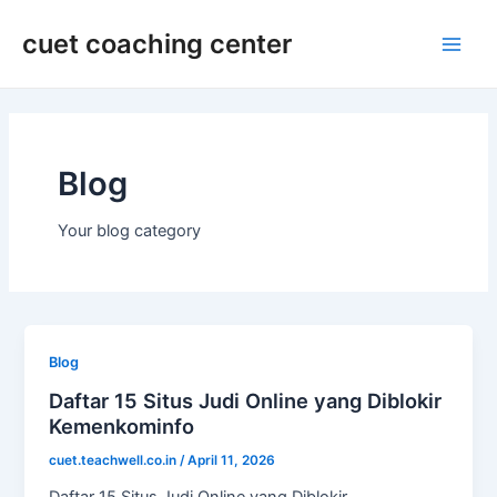
Skip
cuet coaching center
to
Main
content
Men
Blog
Your blog category
Blog
Daftar 15 Situs Judi Online yang Diblokir
Kemenkominfo
cuet.teachwell.co.in
/
April 11, 2026
Daftar 15 Situs Judi Online yang Diblokir