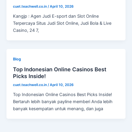
cuet.teachwell.co.in
/
April 10, 2026
Kangjp : Agen Judi E-sport dan Slot Online
Terpercaya Situs Judi Slot Online, Judi Bola & Live
Casino, 24 7,
Blog
Top Indonesian Online Casinos Best
Picks Inside!
cuet.teachwell.co.in
/
April 10, 2026
Top Indonesian Online Casinos Best Picks Inside!
Bertaruh lebih banyak payline memberi Anda lebih
banyak kesempatan untuk menang, dan juga