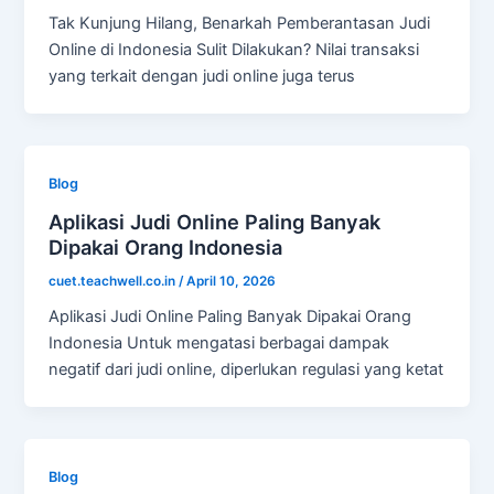
Tak Kunjung Hilang, Benarkah Pemberantasan Judi
Online di Indonesia Sulit Dilakukan? Nilai transaksi
yang terkait dengan judi online juga terus
Blog
Aplikasi Judi Online Paling Banyak
Dipakai Orang Indonesia
cuet.teachwell.co.in
/
April 10, 2026
Aplikasi Judi Online Paling Banyak Dipakai Orang
Indonesia Untuk mengatasi berbagai dampak
negatif dari judi online, diperlukan regulasi yang ketat
Blog