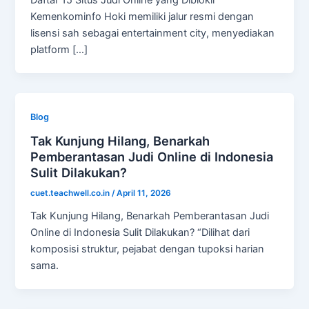
Kemenkominfo Hoki memiliki jalur resmi dengan
lisensi sah sebagai entertainment city, menyediakan
platform […]
Blog
Tak Kunjung Hilang, Benarkah
Pemberantasan Judi Online di Indonesia
Sulit Dilakukan?
cuet.teachwell.co.in
/
April 11, 2026
Tak Kunjung Hilang, Benarkah Pemberantasan Judi
Online di Indonesia Sulit Dilakukan? “Dilihat dari
komposisi struktur, pejabat dengan tupoksi harian
sama.